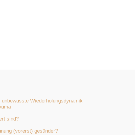
 die unbewusste Wiederholungsdynamik
rauma
ert sind?
nung (vorerst) gesünder?