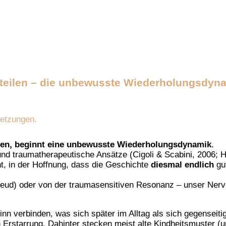
Anteilen – die unbewusste Wiederholungsdyn
letzungen.
nen, beginnt eine unbewusste Wiederholungsdynamik
.
nd traumatherapeutische Ansätze (Cigoli & Scabini, 2006; H
nt, in der Hoffnung, dass die Geschichte
diesmal endlich
gu
eud) oder von der traumasensitiven Resonanz – unser Ner
nn verbinden, was sich später im Alltag als sich gegenseiti
 Erstarrung. Dahinter stecken meist alte Kindheitsmuster (und