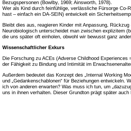
Bezugspersonen (Bowlby, 1969; Ainsworth, 1978).
Wer als Kind durch feinfühlige, verlässliche Fürsorge Co-R
hast – einfach ein DA-SEIN) entwickelt ein Sicherheitsempf
Bleibt dies aus, reagieren Kinder mit Anpassung, Rückzug
Neurobiologisch unterscheidet man zwischen explizitem (b
die uns später oft einholen, obwohl wir bewusst ganz ande
Wissenschaftlicher Exkurs
Die Forschung zu ACEs (Adverse Childhood Experiences = fr
der Fähigkeit zu Bindung und Intimität im Erwachsenenalter 
Außerdem bedeutet das Konzept des „Internal Working Mode
und „Gedankenschablonen“ für Beziehungen entwickeln. W
ich von anderen erwarten? Was muss ich tun, um „dazuzug
uns in ihnen verhalten. Dieser Grundton prägt später auch