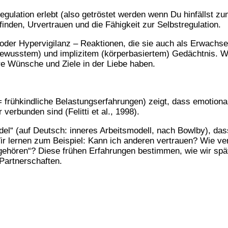
egulation erlebt (also getröstet werden wenn Du hinfällst z
inden, Urvertrauen und die Fähigkeit zur Selbstregulation.
 oder Hypervigilanz – Reaktionen, die sie auch als Erwachs
ewusstem) und implizitem (körperbasiertem) Gedächtnis. Wu
re Wünsche und Ziele in der Liebe haben.
ühkindliche Belastungserfahrungen) zeigt, dass emotionale 
verbunden sind (Felitti et al., 1998).
l“ (auf Deutsch: inneres Arbeitsmodell, nach Bowlby), dass
ir lernen zum Beispiel: Kann ich anderen vertrauen? Wie 
ehören“? Diese frühen Erfahrungen bestimmen, wie wir spät
 Partnerschaften.