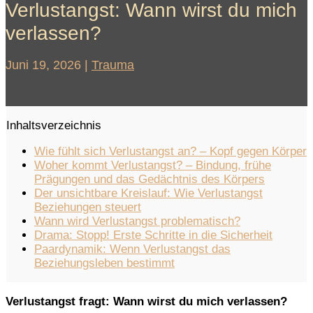
Verlustangst: Wann wirst du mich
verlassen?
Juni 19, 2026
|
Trauma
Inhaltsverzeichnis
Wie fühlt sich Verlustangst an? – Kopf gegen Körper
Woher kommt Verlustangst? – Bindung, frühe
Prägungen und das Gedächtnis des Körpers
Der unsichtbare Kreislauf: Wie Verlustangst
Beziehungen steuert
Wann wird Verlustangst problematisch?
Drama: Stopp! Erste Schritte in die Sicherheit
Paardynamik: Wenn Verlustangst das
Beziehungsleben bestimmt
Verlustangst fragt: Wann wirst du mich verlassen?