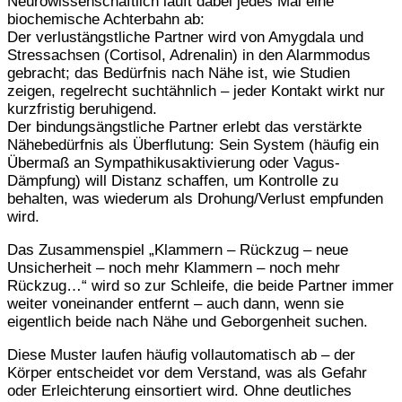
Neurowissenschaftlich läuft dabei jedes Mal eine
biochemische Achterbahn ab:
Der verlustängstliche Partner wird von Amygdala und
Stressachsen (Cortisol, Adrenalin) in den Alarmmodus
gebracht; das Bedürfnis nach Nähe ist, wie Studien
zeigen, regelrecht suchtähnlich – jeder Kontakt wirkt nur
kurzfristig beruhigend.
Der bindungsängstliche Partner erlebt das verstärkte
Nähebedürfnis als Überflutung: Sein System (häufig ein
Übermaß an Sympathikusaktivierung oder Vagus-
Dämpfung) will Distanz schaffen, um Kontrolle zu
behalten, was wiederum als Drohung/Verlust empfunden
wird.
Das Zusammenspiel „Klammern – Rückzug – neue
Unsicherheit – noch mehr Klammern – noch mehr
Rückzug…“ wird so zur Schleife, die beide Partner immer
weiter voneinander entfernt – auch dann, wenn sie
eigentlich beide nach Nähe und Geborgenheit suchen.
Diese Muster laufen häufig vollautomatisch ab – der
Körper entscheidet vor dem Verstand, was als Gefahr
oder Erleichterung einsortiert wird. Ohne deutliches