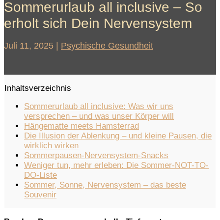
Sommerurlaub all inclusive – So
erholt sich Dein Nervensystem
Juli 11, 2025
|
Psychische Gesundheit
Inhaltsverzeichnis
Sommerurlaub all inclusive: Was wir uns
versprechen – und was unser Körper will
Hängematte meets Hamsterrad
Die Illusion der Ablenkung – und kleine Pausen, die
wirklich wirken
Sommerpausen-Nervensystem-Snacks
Weniger tun, mehr erleben: Die Sommer-NOT-TO-
DO-Liste
Sommer, Sonne, Nervensystem – das beste
Souvenir