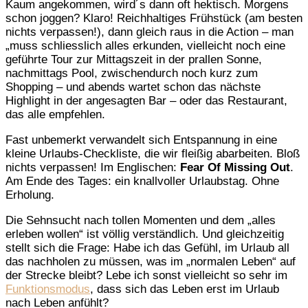
Kaum angekommen, wird´s dann oft hektisch. Morgens
schon joggen? Klaro! Reichhaltiges Frühstück (am besten
nichts verpassen!), dann gleich raus in die Action – man
„muss schliesslich alles erkunden, vielleicht noch eine
geführte Tour zur Mittagszeit in der prallen Sonne,
nachmittags Pool, zwischendurch noch kurz zum
Shopping – und abends wartet schon das nächste
Highlight in der angesagten Bar – oder das Restaurant,
das alle empfehlen.
Fast unbemerkt verwandelt sich Entspannung in eine
kleine Urlaubs-Checkliste, die wir fleißig abarbeiten. Bloß
nichts verpassen! Im Englischen:
Fear Of Missing Out
.
Am Ende des Tages: ein knallvoller Urlaubstag. Ohne
Erholung.
Die Sehnsucht nach tollen Momenten und dem „alles
erleben wollen“ ist völlig verständlich. Und gleichzeitig
stellt sich die Frage: Habe ich das Gefühl, im Urlaub all
das nachholen zu müssen, was im „normalen Leben“ auf
der Strecke bleibt? Lebe ich sonst vielleicht so sehr im
Funktionsmodus
, dass sich das Leben erst im Urlaub
nach Leben anfühlt?