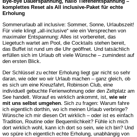
Bye-bye Dauerspannung, hallo Tiefenentspannung –
komplettes Reset als All inclusive-Paket für echte
Erholung
Sommerurlaub all inclusive: Sommer, Sonne, Urlaubszeit!
Für viele klingt „all-inclusive“ wie ein Versprechen von
maximaler Entspannung: Alles ist vorbereitet, das
Liegetuch wartet am Pool, die Cocktails stehen bereit,
das Buffet ist rund um die Uhr geöffnet. Und tatsächlich
erfüllen sich im Urlaub oft viele Wünsche – zumindest auf
den ersten Blick.
Der Schlüssel zu echter Erholung liegt gar nicht so sehr
daran, wie oder wo wir Urlaub machen – ganz gleich, ob
es sich um eine Kreuzfahrt, Robinson Club, eine
individuell gebuchte Ferienwohnung oder den Zeltplatz am
See handelt. Worauf es wirklich ankommt, ist,
wie wir
mit uns selbst umgehen
. Sich zu fragen: Warum fahre
ich eigentlich dorthin, wo ich meinen Urlaub verbringe?
Wünsche ich mir diesen Ort wirklich – oder ist es einfach
Tradition, Routine oder Bequemlichkeit? Fühle ich mich
dort wirklich wohl, kann ich dort so sein, wie ich bin? Und
wo spüre ich eigentlich echte Erholung, unabhängig von