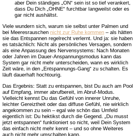
aber Dein ständiges „ON“ sein ist so tief verankert,
dass Du Dich „OHNE“ furchtbar langweilst oder es
gar nicht aushältst.
Viele wundern sich, warum sie selbst unter Palmen und
bei Meeresrauschen
nicht zur Ruhe kommen
– als hätten
sie das Entspannen regelrecht verlernt. Und ja: sie haben
es tatsächlich: Nicht als persönliches Versagen, sondern
als eine Anpassung des Nervensystems: Nach Monaten
oder Jahren im Dauer-Anspannungsmodus kann das
System gar nicht mehr unterscheiden, wann es wirklich
Zeit wäre, in den „Entspannungs-Gang“ zu schalten. Es
läuft dauerhaft hochtourig.
Das Ergebnis: Statt zu entspannen, bist Du auch am Pool
auf Empfang, immer abrufbereit, im Abruf-Modus.
Vielleicht kennst Du das Gefühl von innerer Unruhe,
leichter Gereiztheit oder das diffuse Gefühl, nie wirklich
angekommen zu sein – egal wie schön das Umfeld
eigentlich ist: Du hektikst durch die Gegend. „Du musst
jetzt entspannen“ funktioniert so nicht, weil Dein System
das einfach nicht mehr kennt – und so ohne Weiteres
auch nicht mehr umschalten kann.