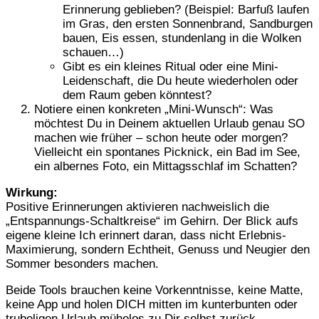
Erinnerung geblieben? (Beispiel: Barfuß laufen
im Gras, den ersten Sonnenbrand, Sandburgen
bauen, Eis essen, stundenlang in die Wolken
schauen…)
Gibt es ein kleines Ritual oder eine Mini-
Leidenschaft, die Du heute wiederholen oder
dem Raum geben könntest?
Notiere einen konkreten „Mini-Wunsch“: Was
möchtest Du in Deinem aktuellen Urlaub genau SO
machen wie früher – schon heute oder morgen?
Vielleicht ein spontanes Picknick, ein Bad im See,
ein albernes Foto, ein Mittagsschlaf im Schatten?
Wirkung:
Positive Erinnerungen aktivieren nachweislich die
„Entspannungs-Schaltkreise“ im Gehirn. Der Blick aufs
eigene kleine Ich erinnert daran, dass nicht Erlebnis-
Maximierung, sondern Echtheit, Genuss und Neugier den
Sommer besonders machen.
Beide Tools brauchen keine Vorkenntnisse, keine Matte,
keine App und holen DICH mitten im kunterbunten oder
trubeligen Urlaub mühelos zu Dir selbst zurück.