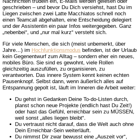
Nachrichten trudeln ein, E-Mails werden gelesen oder
geschrieben – und bevor Du Dich versiehst, hast Du im
Liegen zwischen zwei Latte Macchiatos schnell noch
einen Teamcall abgehalten, eine Entscheidung delegiert
und der Assistentin ein paar Infos weitergegeben. Ganz
„nebenbei“, und „nur mal kurz“ versteht sich.
Für viele Menschen, die sich (meist unbemerkt, über
Jahre…) im
Hochfunktionsmodus
befinden, ist der Urlaub
kein Gegenentwurf zum Alltag – sondern eher ein neues,
mobiles Büro. Sie sind es gewohnt, viele Rollen
gleichzeitig auszufüllen, zu organisieren, zu
verantworten. Das innere System kennt keinen echten
Pausenknopf. Selbst dann, wenn äußerlich alles auf
Entspannung gepolt ist, läuft im Inneren die Arbeit weiter:
Du gehst in Gedanken Deine To-do-Listen durch,
planst schon neue Projekte (endlich hast Du Zeit!)
oder hast das Gefühl, erreichbar sein zu MÜSSEN,
weil sonst „alles liegen bleibt“.
Du vertraust nicht darauf, dass die Welt auch ohne
Dein Erreichbar-Sein weiterläuft.
Du nimmst Dir zwar bewusst eine „Auszeit vor“,