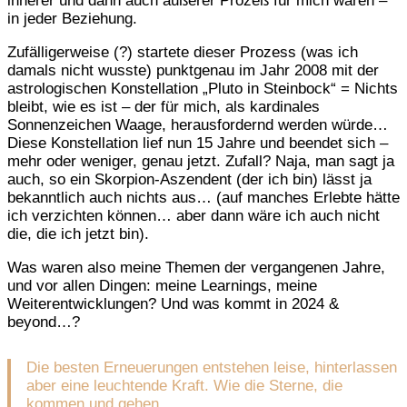
innerer und dann auch äußerer Prozeß für mich waren –
in jeder Beziehung.
Zufälligerweise (?) startete dieser Prozess (was ich
damals nicht wusste) punktgenau im Jahr 2008 mit der
astrologischen Konstellation „Pluto in Steinbock“ = Nichts
bleibt, wie es ist – der für mich, als kardinales
Sonnenzeichen Waage, herausfordernd werden würde…
Diese Konstellation lief nun 15 Jahre und beendet sich –
mehr oder weniger, genau jetzt. Zufall? Naja, man sagt ja
auch, so ein Skorpion-Aszendent (der ich bin) lässt ja
bekanntlich auch nichts aus… (auf manches Erlebte hätte
ich verzichten können… aber dann wäre ich auch nicht
die, die ich jetzt bin).
Was waren also meine Themen der vergangenen Jahre,
und vor allen Dingen: meine Learnings, meine
Weiterentwicklungen? Und was kommt in 2024 &
beyond…?
Die besten Erneuerungen entstehen leise, hinterlassen
aber eine leuchtende Kraft. Wie die Sterne, die
kommen und gehen.