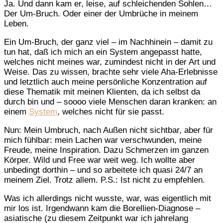
Ja. Und dann kam er, leise, auf schleichenden Sohlen…
Der Um-Bruch. Oder einer der Umbrüche in meinem
Leben.
Ein Um-Bruch, der ganz viel – im Nachhinein – damit zu
tun hat, daß ich mich an ein System angepasst hatte,
welches nicht meines war, zumindest nicht in der Art und
Weise. Das zu wissen, brachte sehr viele Aha-Erlebnisse
und letztlich auch meine persönliche Konzentration auf
diese Thematik mit meinen Klienten, da ich selbst da
durch bin und – soooo viele Menschen daran kranken: an
einem
System
, welches nicht für sie passt.
Nun: Mein Umbruch, nach Außen nicht sichtbar, aber für
mich fühlbar: mein Lachen war verschwunden, meine
Freude, meine Inspiration. Dazu Schmerzen im ganzen
Körper. Wild und Free war weit weg. Ich wollte aber
unbedingt dorthin – und so arbeitete ich quasi 24/7 an
meinem Ziel. Trotz allem. P.S.: Ist nicht zu empfehlen.
Was ich allerdings nicht wusste, war, was eigentlich mit
mir los ist. Irgendwann kam die Borellien-Diagnose –
asiatische (zu diesem Zeitpunkt war ich jahrelang