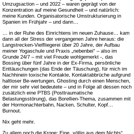
Umzugsaction – und 2022 – waren geprägt von der
Konzentration auf meine Gesundheit – und natürlich:
meine Kunden. Organisatorische Umstrukturierung in
Spanien im Frühjahr – und dann…
… in der Ruhe des Einrichtens im neuen Zuhause… kam
dann all der Stress der vergangenen Jahre heraus: die
Langstrecken-Vielfliegerei über 20 Jahre, der Aufbau
meiner Yogaschule und Praxis „nebenbei“ – also im
Grunde 24/7 – mit viel Freude wohlgemerkt -, das
Bossing über fünf Jahre in der Ex-Firma, persönliche
Enttäuschungen (das Ende der Täuschung), für mich im
Nachhinein toxische Kontakte, Kontaktabbrüche aufgrund
haltloser Be-wertungen, Ghosting durch einen Menschen,
der mir sehr viel bedeutete – und in Folge all dessen noch
zusätzlich eine PTBS (Posttraumatische
Belastungsstörung), das Borellien-Thema, zusammen mit
der Hormonachterbahn, Nacken, Schulter, Kopf…
Burnout.
Nix geht mehr.
Zu allem noch die Krone: Eine „völlig aus dem Nichts“