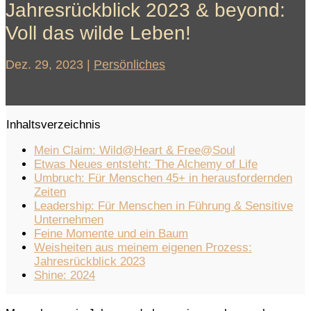
Jahresrückblick 2023 & beyond:
Voll das wilde Leben!
Dez. 29, 2023
|
Persönliches
Inhaltsverzeichnis
Mein Claim: Wild@Heart & Free@Soul
Etwas Neues entsteht: The Alchemy of Life
Umbruch: Für Menschen 45+ in herausfordernden
Zeiten
Leadership: Für Menschen in Führung & Sensitive
Unternehmen
Feine Momente und ein Baum
Weisheiten aus meinem eigenen Prozess:
Jahresrückblick 2023
Shine: 2024