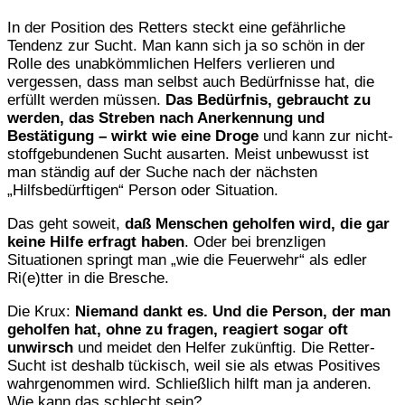
In der Position des Retters steckt eine gefährliche
Tendenz zur Sucht. Man kann sich ja so schön in der
Rolle des unabkömmlichen Helfers verlieren und
vergessen, dass man selbst auch Bedürfnisse hat, die
erfüllt werden müssen.
Das Bedürfnis, gebraucht zu
werden, das Streben nach Anerkennung und
Bestätigung
– wirkt wie eine Droge
und kann zur nicht-
stoffgebundenen Sucht ausarten. Meist unbewusst ist
man ständig auf der Suche nach der nächsten
„Hilfsbedürftigen“ Person oder Situation.
Das geht soweit,
daß Menschen geholfen wird, die gar
keine Hilfe erfragt haben
. Oder bei brenzligen
Situationen springt man „wie die Feuerwehr“ als edler
Ri(e)tter in die Bresche.
Die Krux:
Niemand dankt es. Und die Person, der man
geholfen hat, ohne zu fragen, reagiert sogar oft
unwirsch
und meidet den Helfer zukünftig. Die Retter-
Sucht ist deshalb tückisch, weil sie als etwas Positives
wahrgenommen wird. Schließlich hilft man ja anderen.
Wie kann das schlecht sein?