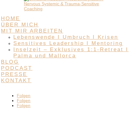
HOME
ÜBER MICH
MIT MIR ARBEITEN
Lebenswende I Umbruch I Krisen
Sensitives Leadership I Mentoring
Inselzeit – Exklusives 1:1-Retreat I
Palma und Mallorca
BLOG
PODCAST
PRESSE
KONTAKT
Folgen
Folgen
Folgen