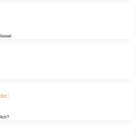
lüssel.
ebe“
lich?