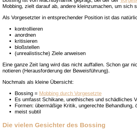
Bossing ist von Machtdynamik geprägt, bei der der
Vorgese
Mobbing, zielt darauf ab, andere kleinzumachen, um sich s
Als Vorgesetzter in entsprechender Position ist das natürlic
kontrollieren
anordnen
kritisieren
bloßstellen
(unrealistische) Ziele anweisen
Eine ganze Zeit lang wird das nicht auffallen. Schon gar n
notieren (Herausforderung der Beweisführung).
Nochmals als kleine Übersicht:
Bossing =
Mobbing durch Vorgesetzte
Es umfasst Schikane, unethisches und schädliches V
Formen: übermäßige Kritik, ungerechte Behandlung, öf
meist subtil
Die vielen Gesichter des Bossing