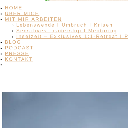
HOME
ÜBER MICH
MIT MIR ARBEITEN
Lebenswende I Umbruch I Krisen
Sensitives Leadership I Mentoring
Inselzeit – Exklusives 1:1-Retreat I 
BLOG
PODCAST
PRESSE
KONTAKT