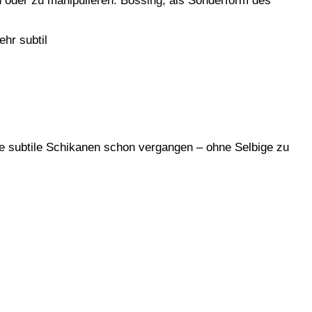
n oder zu manipulieren. Bossing, als Sonderform des
ehr subtil
ose subtile Schikanen schon vergangen – ohne Selbige zu