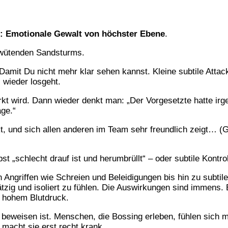
h: Emotionale Gewalt von höchster Ebene
.
s wütenden Sandsturms.
. Damit Du nicht mehr klar sehen kannst. Kleine subtile Att
 wieder losgeht.
erkt wird. Dann wieder denkt man: „Der Vorgesetzte hatte ir
ge.“
t, und sich allen anderen im Team sehr freundlich zeigt… (G
t „schlecht drauf ist und herumbrüllt“ – oder subtile Kontrol
Angriffen wie Schreien und Beleidigungen bis hin zu subtile
tzig und isoliert zu fühlen. Die Auswirkungen sind immens.
d hohem Blutdruck.
 beweisen ist. Menschen, die Bossing erleben, fühlen sich m
d macht sie erst recht krank.