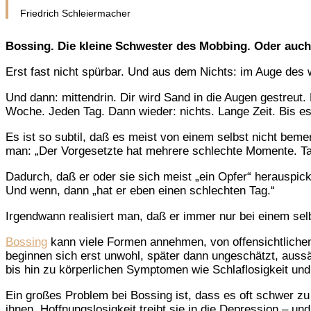
Friedrich Schleiermacher
Bossing. Die kleine Schwester des Mobbing. Oder auc
Erst fast nicht spürbar. Und aus dem Nichts: im Auge de
Und dann: mittendrin. Dir wird Sand in die Augen gestreut
Woche. Jeden Tag. Dann wieder: nichts. Lange Zeit. Bis es
Es ist so subtil, daß es meist von einem selbst nicht bem
man: „Der Vorgesetzte hat mehrere schlechte Momente. Ta
Dadurch, daß er oder sie sich meist „ein Opfer“ herauspick
Und wenn, dann „hat er eben einen schlechten Tag.“
Irgendwann realisiert man, daß er immer nur bei einem selbs
Bossing
kann viele Formen annehmen, von offensichtlichen 
beginnen sich erst unwohl, später dann ungeschätzt, aussä
bis hin zu körperlichen Symptomen wie Schlaflosigkeit un
Ein großes Problem bei Bossing ist, dass es oft schwer zu
ihnen. Hoffnungslosigkeit treibt sie in die Depression – un