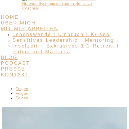
HOME
ÜBER MICH
MIT MIR ARBEITEN
Lebenswende I Umbruch I Krisen
Sensitives Leadership I Mentoring
Inselzeit – Exklusives 1:1-Retreat I
Palma und Mallorca
BLOG
PODCAST
PRESSE
KONTAKT
Folgen
Folgen
Folgen