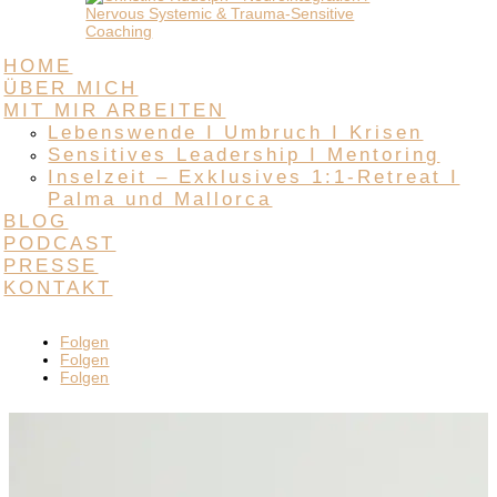
HOME
ÜBER MICH
MIT MIR ARBEITEN
Lebenswende I Umbruch I Krisen
Sensitives Leadership I Mentoring
Inselzeit – Exklusives 1:1-Retreat I
Palma und Mallorca
BLOG
PODCAST
PRESSE
KONTAKT
Folgen
Folgen
Folgen