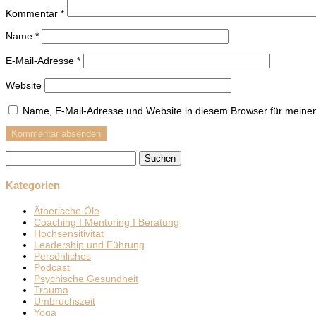
Kommentar
*
Name
*
E-Mail-Adresse
*
Website
Name, E-Mail-Adresse und Website in diesem Browser für meine
Suchen
nach:
Kategorien
Ätherische Öle
Coaching I Mentoring I Beratung
Hochsensitivität
Leadership und Führung
Persönliches
Podcast
Psychische Gesundheit
Trauma
Umbruchszeit
Yoga