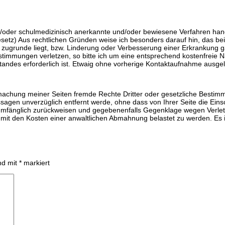
und/oder schulmedizinisch anerkannte und/oder bewiesene Verfahren han
setz) Aus rechtlichen Gründen weise ich besonders darauf hin, das be
 zugrunde liegt, bzw. Linderung oder Verbesserung einer Erkrankung gar
stimmungen verletzen, so bitte ich um eine entsprechend kostenfreie 
standes erforderlich ist. Etwaig ohne vorherige Kontaktaufnahme ausg
machung meiner Seiten fremde Rechte Dritter oder gesetzliche Bestimm
agen unverzüglich entfernt werde, ohne dass von Ihrer Seite die Einsc
umfänglich zurückweisen und gegebenenfalls Gegenklage wegen Verlet
 mit den Kosten einer anwaltlichen Abmahnung belastet zu werden. Es ist
ind mit
*
markiert