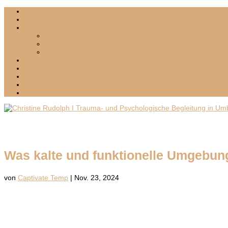
HOME
ÜBER MICH
MIT MIR ARBEITEN
Lebenswende I Umbruch I Krisen
Sensitives Leadership I Mentoring
Inselzeit – Exklusives 1:1-Retreat I Palma und Mallorca
BLOG
PODCAST
PRESSE
KONTAKT
MEDIA KIT
Was kalte und funktionelle Umgebu
von
Captivate Temp
|
Nov. 23, 2024