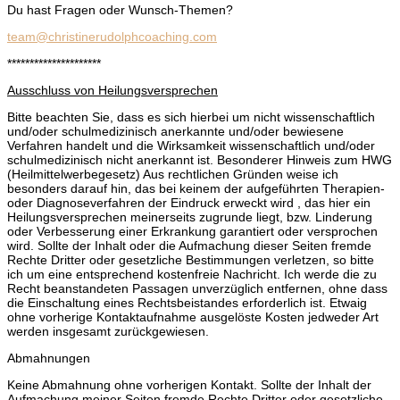
Du hast Fragen oder Wunsch-Themen?
team@christinerudolphcoaching.com
*********************
Ausschluss von Heilungsversprechen
Bitte beachten Sie, dass es sich hierbei um nicht wissenschaftlich
und/oder schulmedizinisch anerkannte und/oder bewiesene
Verfahren handelt und die Wirksamkeit wissenschaftlich und/oder
schulmedizinisch nicht anerkannt ist. Besonderer Hinweis zum HWG
(Heilmittelwerbegesetz) Aus rechtlichen Gründen weise ich
besonders darauf hin, das bei keinem der aufgeführten Therapien-
oder Diagnoseverfahren der Eindruck erweckt wird , das hier ein
Heilungsversprechen meinerseits zugrunde liegt, bzw. Linderung
oder Verbesserung einer Erkrankung garantiert oder versprochen
wird. Sollte der Inhalt oder die Aufmachung dieser Seiten fremde
Rechte Dritter oder gesetzliche Bestimmungen verletzen, so bitte
ich um eine entsprechend kostenfreie Nachricht. Ich werde die zu
Recht beanstandeten Passagen unverzüglich entfernen, ohne dass
die Einschaltung eines Rechtsbeistandes erforderlich ist. Etwaig
ohne vorherige Kontaktaufnahme ausgelöste Kosten jedweder Art
werden insgesamt zurückgewiesen.
Abmahnungen
Keine Abmahnung ohne vorherigen Kontakt. Sollte der Inhalt der
Aufmachung meiner Seiten fremde Rechte Dritter oder gesetzliche