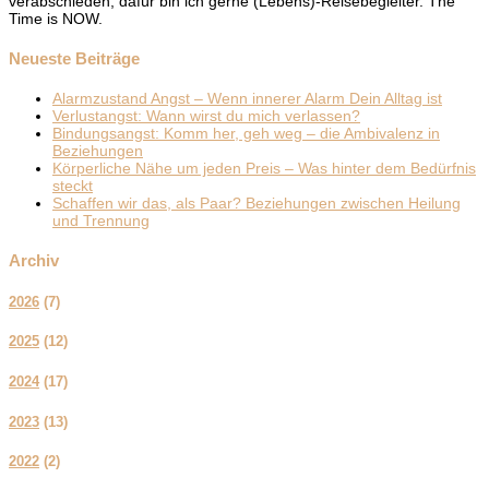
verabschieden, dafür bin ich gerne (Lebens)-Reisebegleiter. The
Time is NOW.
Neueste Beiträge
Alarmzustand Angst – Wenn innerer Alarm Dein Alltag ist
Verlustangst: Wann wirst du mich verlassen?
Bindungsangst: Komm her, geh weg – die Ambivalenz in
Beziehungen
Körperliche Nähe um jeden Preis – Was hinter dem Bedürfnis
steckt
Schaffen wir das, als Paar? Beziehungen zwischen Heilung
und Trennung
Archiv
2026
(
7
)
2025
(
12
)
2024
(
17
)
2023
(
13
)
2022
(
2
)