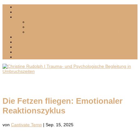
HOME
ÜBER MICH
MIT MIR ARBEITEN
Lebenswende I Umbruch I Krisen
Sensitives Leadership I Mentoring
Inselzeit – Exklusives 1:1-Retreat I Palma und Mallorca
BLOG
PODCAST
PRESSE
KONTAKT
MEDIA KIT
Die Fetzen fliegen: Emotionaler
Reaktionszyklus
von
Captivate Temp
|
Sep. 15, 2025