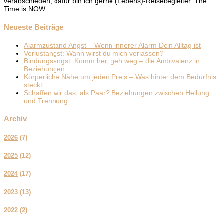
verabschieden, dafür bin ich gerne (Lebens)-Reisebegleiter. The
Time is NOW.
Neueste Beiträge
Alarmzustand Angst – Wenn innerer Alarm Dein Alltag ist
Verlustangst: Wann wirst du mich verlassen?
Bindungsangst: Komm her, geh weg – die Ambivalenz in
Beziehungen
Körperliche Nähe um jeden Preis – Was hinter dem Bedürfnis
steckt
Schaffen wir das, als Paar? Beziehungen zwischen Heilung
und Trennung
Archiv
2026
(
7
)
2025
(
12
)
2024
(
17
)
2023
(
13
)
2022
(
2
)