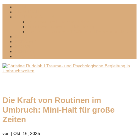
HOME
ÜBER MICH
MIT MIR ARBEITEN
Lebenswende I Umbruch I Krisen
Sensitives Leadership I Mentoring
Inselzeit – Exklusives 1:1-Retreat I Palma und Mallorca
BLOG
PODCAST
PRESSE
KONTAKT
MEDIA KIT
Die Kraft von Routinen im
Umbruch: Mini-Halt für große
Zeiten
von
|
Okt. 16, 2025