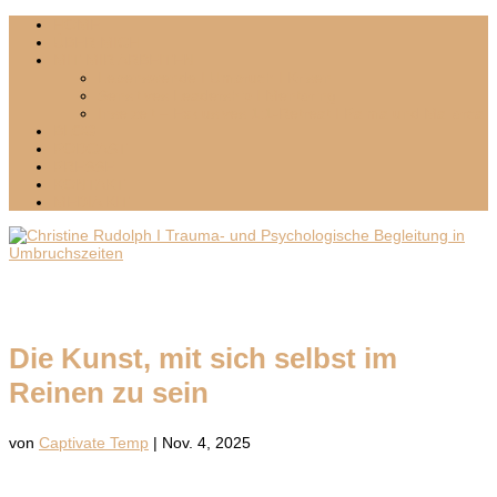
HOME
ÜBER MICH
MIT MIR ARBEITEN
Lebenswende I Umbruch I Krisen
Sensitives Leadership I Mentoring
Inselzeit – Exklusives 1:1-Retreat I Palma und Mallorca
BLOG
PODCAST
PRESSE
KONTAKT
MEDIA KIT
Die Kunst, mit sich selbst im
Reinen zu sein
von
Captivate Temp
|
Nov. 4, 2025