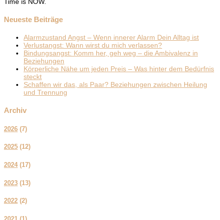
Time is NOW.
Neueste Beiträge
Alarmzustand Angst – Wenn innerer Alarm Dein Alltag ist
Verlustangst: Wann wirst du mich verlassen?
Bindungsangst: Komm her, geh weg – die Ambivalenz in
Beziehungen
Körperliche Nähe um jeden Preis – Was hinter dem Bedürfnis
steckt
Schaffen wir das, als Paar? Beziehungen zwischen Heilung
und Trennung
Archiv
2026
(
7
)
2025
(
12
)
2024
(
17
)
2023
(
13
)
2022
(
2
)
2021
(
1
)