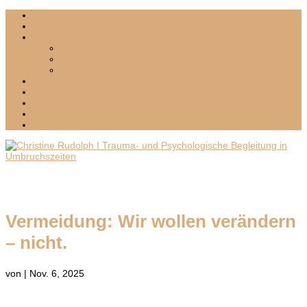
HOME
ÜBER MICH
MIT MIR ARBEITEN
Lebenswende I Umbruch I Krisen
Sensitives Leadership I Mentoring
Inselzeit – Exklusives 1:1-Retreat I Palma und Mallorca
BLOG
PODCAST
PRESSE
KONTAKT
MEDIA KIT
Vermeidung: Wir wollen verändern
– nicht.
von
|
Nov. 6, 2025