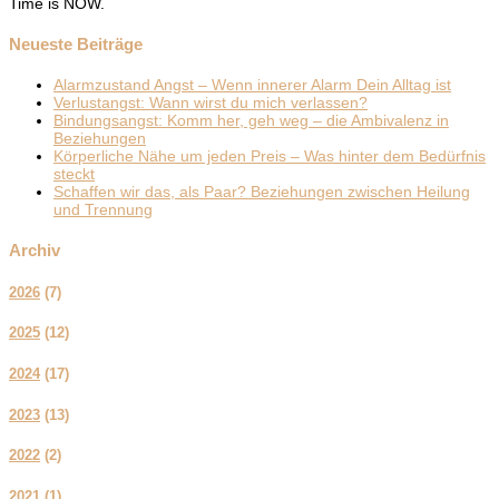
Time is NOW.
Neueste Beiträge
Alarmzustand Angst – Wenn innerer Alarm Dein Alltag ist
Verlustangst: Wann wirst du mich verlassen?
Bindungsangst: Komm her, geh weg – die Ambivalenz in
Beziehungen
Körperliche Nähe um jeden Preis – Was hinter dem Bedürfnis
steckt
Schaffen wir das, als Paar? Beziehungen zwischen Heilung
und Trennung
Archiv
2026
(
7
)
2025
(
12
)
2024
(
17
)
2023
(
13
)
2022
(
2
)
2021
(
1
)