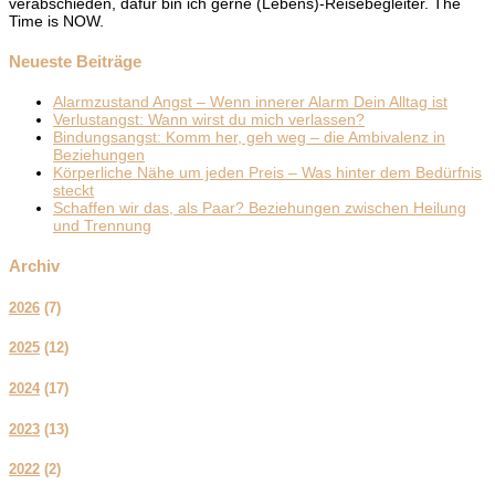
verabschieden, dafür bin ich gerne (Lebens)-Reisebegleiter. The
Time is NOW.
Neueste Beiträge
Alarmzustand Angst – Wenn innerer Alarm Dein Alltag ist
Verlustangst: Wann wirst du mich verlassen?
Bindungsangst: Komm her, geh weg – die Ambivalenz in
Beziehungen
Körperliche Nähe um jeden Preis – Was hinter dem Bedürfnis
steckt
Schaffen wir das, als Paar? Beziehungen zwischen Heilung
und Trennung
Archiv
2026
(
7
)
2025
(
12
)
2024
(
17
)
2023
(
13
)
2022
(
2
)