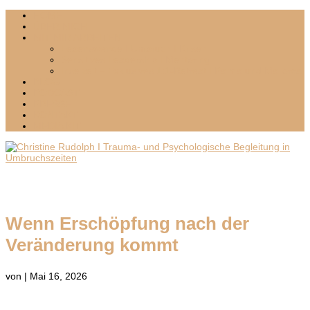
HOME
ÜBER MICH
MIT MIR ARBEITEN
Lebenswende I Umbruch I Krisen
Sensitives Leadership I Mentoring
Inselzeit – Exklusives 1:1-Retreat I Palma und Mallorca
BLOG
PODCAST
PRESSE
KONTAKT
MEDIA KIT
Wenn Erschöpfung nach der
Veränderung kommt
von
|
Mai 16, 2026