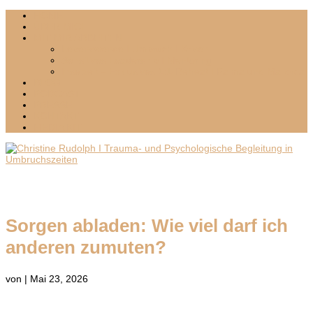
HOME
ÜBER MICH
MIT MIR ARBEITEN
Lebenswende I Umbruch I Krisen
Sensitives Leadership I Mentoring
Inselzeit – Exklusives 1:1-Retreat I Palma und Mallorca
BLOG
PODCAST
PRESSE
KONTAKT
MEDIA KIT
Sorgen abladen: Wie viel darf ich
anderen zumuten?
von
|
Mai 23, 2026