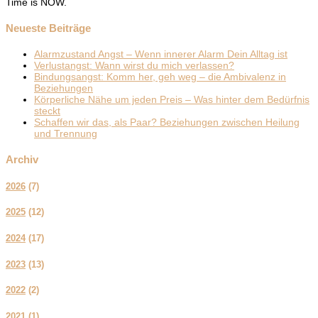
Time is NOW.
Neueste Beiträge
Alarmzustand Angst – Wenn innerer Alarm Dein Alltag ist
Verlustangst: Wann wirst du mich verlassen?
Bindungsangst: Komm her, geh weg – die Ambivalenz in
Beziehungen
Körperliche Nähe um jeden Preis – Was hinter dem Bedürfnis
steckt
Schaffen wir das, als Paar? Beziehungen zwischen Heilung
und Trennung
Archiv
2026
(
7
)
2025
(
12
)
2024
(
17
)
2023
(
13
)
2022
(
2
)
2021
(
1
)