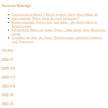
Neueste Beiträge
Alarmzustand Angst – Wenn innerer Alarm Dein Alltag ist
Verlustangst: Wann wirst du mich verlassen?
Bindungsangst: Komm her, geh weg – die Ambivalenz in
Beziehungen
Körperliche Nähe um jeden Preis – Was hinter dem Bedürfnis
steckt
Schaffen wir das, als Paar? Beziehungen zwischen Heilung
und Trennung
Archiv
2026
(
7
)
2025
(
12
)
2024
(
17
)
2023
(
13
)
2022
(
2
)
2021
(
1
)