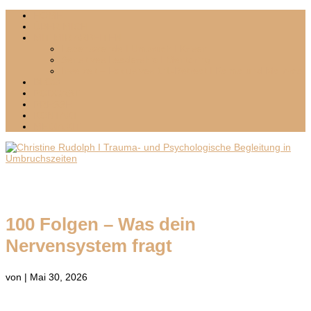
HOME
ÜBER MICH
MIT MIR ARBEITEN
Lebenswende I Umbruch I Krisen
Sensitives Leadership I Mentoring
Inselzeit – Exklusives 1:1-Retreat I Palma und Mallorca
BLOG
PODCAST
PRESSE
KONTAKT
MEDIA KIT
100 Folgen – Was dein
Nervensystem fragt
von
|
Mai 30, 2026