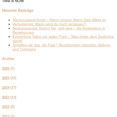
Time is NOW.
Neueste Beiträge
Alarmzustand Angst – Wenn innerer Alarm Dein Alltag ist
Verlustangst: Wann wirst du mich verlassen?
Bindungsangst: Komm her, geh weg – die Ambivalenz in
Beziehungen
Körperliche Nähe um jeden Preis – Was hinter dem Bedürfnis
steckt
Schaffen wir das, als Paar? Beziehungen zwischen Heilung
und Trennung
Archiv
2026
(
7
)
2025
(
12
)
2024
(
17
)
2023
(
13
)
2022
(
2
)
2021
(
1
)