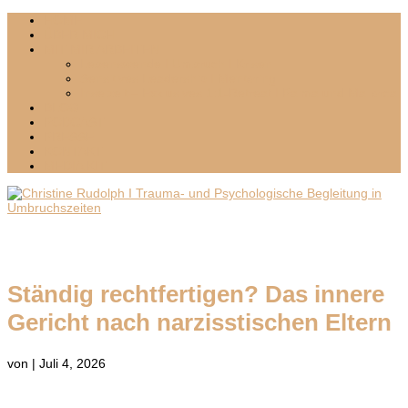
HOME
ÜBER MICH
MIT MIR ARBEITEN
Lebenswende I Umbruch I Krisen
Sensitives Leadership I Mentoring
Inselzeit – Exklusives 1:1-Retreat I Palma und Mallorca
BLOG
PODCAST
PRESSE
KONTAKT
MEDIA KIT
Ständig rechtfertigen? Das innere
Gericht nach narzisstischen Eltern
von
|
Juli 4, 2026