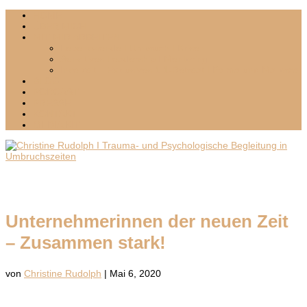
HOME
ÜBER MICH
MIT MIR ARBEITEN
Lebenswende I Umbruch I Krisen
Sensitives Leadership I Mentoring
Inselzeit – Exklusives 1:1-Retreat I Palma und Mallorca
BLOG
PODCAST
PRESSE
KONTAKT
MEDIA KIT
Unternehmerinnen der neuen Zeit
– Zusammen stark!
von
Christine Rudolph
|
Mai 6, 2020