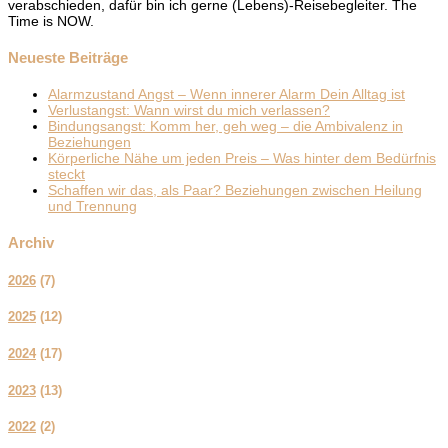
verabschieden, dafür bin ich gerne (Lebens)-Reisebegleiter. The
Time is NOW.
Neueste Beiträge
Alarmzustand Angst – Wenn innerer Alarm Dein Alltag ist
Verlustangst: Wann wirst du mich verlassen?
Bindungsangst: Komm her, geh weg – die Ambivalenz in
Beziehungen
Körperliche Nähe um jeden Preis – Was hinter dem Bedürfnis
steckt
Schaffen wir das, als Paar? Beziehungen zwischen Heilung
und Trennung
Archiv
2026
(
7
)
2025
(
12
)
2024
(
17
)
2023
(
13
)
2022
(
2
)