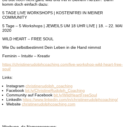
komm doch einfach dazu:
5 TAGE LIVE WORKSHOPS | KOSTENFREI IN MEINER
COMMUNITY
5 Tage – 5 Workshops | JEWEILS UM 18 UHR LIVE | 18. – 22. MAI
2020
WILD HEART – FREE SOUL
Wie Du selbstbestimmt Dein Leben in die Hand nimmst
Feminin – Intuitiv – Kreativ
https://christinerudolphcoaching.com/live-workshop-wild-heart-free-
soul/
Links:
Instagram
christinerudolph_coaching
Facebook
bit.ly/ChristineRudolph_Coaching
Community auf Facebook
bit.ly/WildHeartFreeSoul
LinkedIn
https://www.linkedin.com/in/christinerudolphcoaching/
Website
christinerudolphcoaching.com
Werbung, da Namennennung: