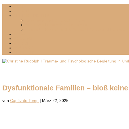
HOME
ÜBER MICH
MIT MIR ARBEITEN
Lebenswende I Umbruch I Krisen
Sensitives Leadership I Mentoring
Inselzeit – Exklusives 1:1-Retreat I Palma und Mallorca
BLOG
PODCAST
PRESSE
KONTAKT
MEDIA KIT
Dysfunktionale Familien – bloß keine 
von
Captivate Temp
|
März 22, 2025