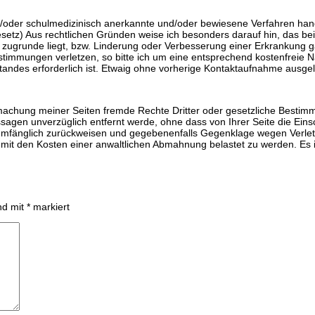
und/oder schulmedizinisch anerkannte und/oder bewiesene Verfahren han
setz) Aus rechtlichen Gründen weise ich besonders darauf hin, das be
 zugrunde liegt, bzw. Linderung oder Verbesserung einer Erkrankung gar
stimmungen verletzen, so bitte ich um eine entsprechend kostenfreie 
standes erforderlich ist. Etwaig ohne vorherige Kontaktaufnahme ausg
machung meiner Seiten fremde Rechte Dritter oder gesetzliche Bestimm
agen unverzüglich entfernt werde, ohne dass von Ihrer Seite die Einsc
umfänglich zurückweisen und gegebenenfalls Gegenklage wegen Verlet
 mit den Kosten einer anwaltlichen Abmahnung belastet zu werden. Es ist
ind mit
*
markiert