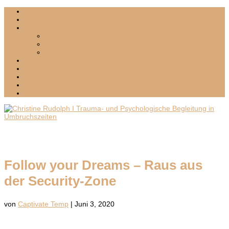
HOME
ÜBER MICH
MIT MIR ARBEITEN
Lebenswende I Umbruch I Krisen
Sensitives Leadership I Mentoring
Inselzeit – Exklusives 1:1-Retreat I Palma und Mallorca
BLOG
PODCAST
PRESSE
KONTAKT
MEDIA KIT
Follow your Dreams – Raus aus
der Security-Zone
von
Captivate Temp
|
Juni 3, 2020