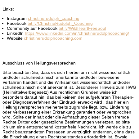
Links:
Instagram
christinerudolph_coaching
Facebook
bit.ly/ChristineRudolph_Coaching
Community auf Facebook
bit.ly/WildHeartFreeSoul
LinkedIn
https://www.linkedin.com/in/christinerudolphcoaching/
Website
christinerudolphcoaching.com
Ausschluss von Heilungsversprechen
Bitte beachten Sie, dass es sich hierbei um nicht wissenschaftlich
und/oder schulmedizinisch anerkannte und/oder bewiesene
Verfahren handelt und die Wirksamkeit wissenschaftlich und/oder
schulmedizinisch nicht anerkannt ist. Besonderer Hinweis zum HWG
(Heilmittelwerbegesetz) Aus rechtlichen Gründen weise ich
besonders darauf hin, das bei keinem der aufgeführten Therapien-
oder Diagnoseverfahren der Eindruck erweckt wird , das hier ein
Heilungsversprechen meinerseits zugrunde liegt, bzw. Linderung
oder Verbesserung einer Erkrankung garantiert oder versprochen
wird. Sollte der Inhalt oder die Aufmachung dieser Seiten fremde
Rechte Dritter oder gesetzliche Bestimmungen verletzen, so bitte
ich um eine entsprechend kostenfreie Nachricht. Ich werde die zu
Recht beanstandeten Passagen unverzüglich entfernen, ohne dass
die Einschaltung eines Rechtsbeistandes erforderlich ist. Etwaig