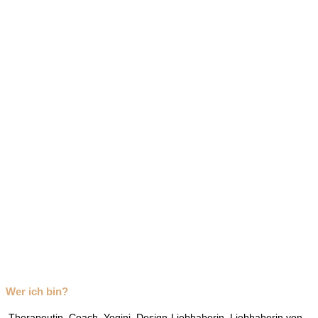
Wer ich bin?
Therapeutin. Coach. Yogini. Design-Liebhaberin. Liebhaberin von