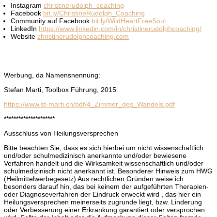
Instagram
christinerudolph_coaching
Facebook
bit.ly/ChristineRudolph_Coaching
Community auf Facebook
bit.ly/WildHeartFreeSoul
LinkedIn
https://www.linkedin.com/in/christinerudolphcoaching/
Website
christinerudolphcoaching.com
Werbung, da Namensnennung:
Stefan Marti, Toolbox Führung, 2015
https://www.st-marti.ch/pdf/4_Zimmer_des_Wandels.pdf
*********************
Ausschluss von Heilungsversprechen
Bitte beachten Sie, dass es sich hierbei um nicht wissenschaftlich
und/oder schulmedizinisch anerkannte und/oder bewiesene
Verfahren handelt und die Wirksamkeit wissenschaftlich und/oder
schulmedizinisch nicht anerkannt ist. Besonderer Hinweis zum HWG
(Heilmittelwerbegesetz) Aus rechtlichen Gründen weise ich
besonders darauf hin, das bei keinem der aufgeführten Therapien-
oder Diagnoseverfahren der Eindruck erweckt wird , das hier ein
Heilungsversprechen meinerseits zugrunde liegt, bzw. Linderung
oder Verbesserung einer Erkrankung garantiert oder versprochen