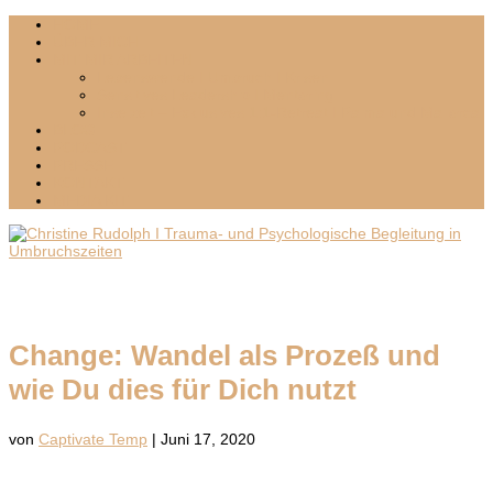
HOME
ÜBER MICH
MIT MIR ARBEITEN
Lebenswende I Umbruch I Krisen
Sensitives Leadership I Mentoring
Inselzeit – Exklusives 1:1-Retreat I Palma und Mallorca
BLOG
PODCAST
PRESSE
KONTAKT
MEDIA KIT
Change: Wandel als Prozeß und
wie Du dies für Dich nutzt
von
Captivate Temp
|
Juni 17, 2020