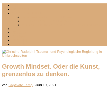
HOME
ÜBER MICH
MIT MIR ARBEITEN
Lebenswende I Umbruch I Krisen
Sensitives Leadership I Mentoring
Inselzeit – Exklusives 1:1-Retreat I Palma und Mallorca
BLOG
PODCAST
PRESSE
KONTAKT
MEDIA KIT
Growth Mindset. Oder die Kunst,
grenzenlos zu denken.
von
Captivate Temp
|
Juni 19, 2021