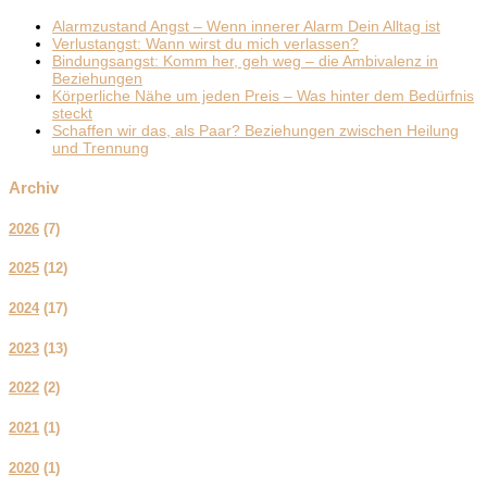
Alarmzustand Angst – Wenn innerer Alarm Dein Alltag ist
Verlustangst: Wann wirst du mich verlassen?
Bindungsangst: Komm her, geh weg – die Ambivalenz in
Beziehungen
Körperliche Nähe um jeden Preis – Was hinter dem Bedürfnis
steckt
Schaffen wir das, als Paar? Beziehungen zwischen Heilung
und Trennung
Archiv
2026
(
7
)
2025
(
12
)
2024
(
17
)
2023
(
13
)
2022
(
2
)
2021
(
1
)
2020
(
1
)