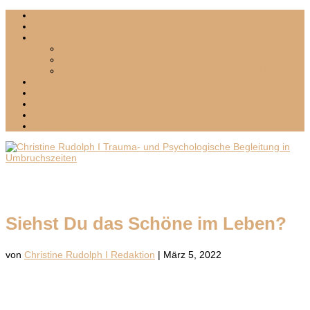
HOME
ÜBER MICH
MIT MIR ARBEITEN
Lebenswende I Umbruch I Krisen
Sensitives Leadership I Mentoring
Inselzeit – Exklusives 1:1-Retreat I Palma und Mallorca
BLOG
PODCAST
PRESSE
KONTAKT
MEDIA KIT
Siehst Du das Schöne im Leben?
von
Christine Rudolph I Redaktion
|
März 5, 2022