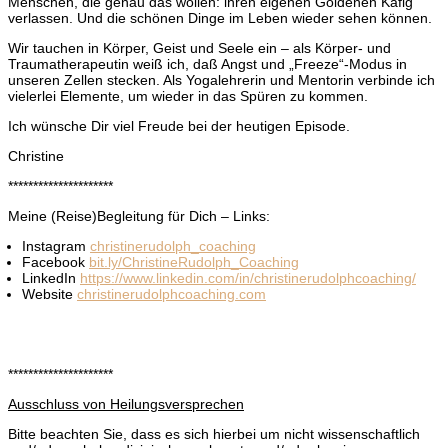
Menschen, die genau das wollen: ihren eigenen Goldenen Käfig
verlassen. Und die schönen Dinge im Leben wieder sehen können.
Wir tauchen in Körper, Geist und Seele ein – als Körper- und
Traumatherapeutin weiß ich, daß Angst und „Freeze“-Modus in
unseren Zellen stecken. Als Yogalehrerin und Mentorin verbinde ich
vielerlei Elemente, um wieder in das Spüren zu kommen.
Ich wünsche Dir viel Freude bei der heutigen Episode.
Christine
*********************
Meine (Reise)Begleitung für Dich – Links:
Instagram
christinerudolph_coaching
Facebook
bit.ly/ChristineRudolph_Coaching
LinkedIn
https://www.linkedin.com/in/christinerudolphcoaching/
Website
christinerudolphcoaching.com
*********************
Ausschluss von Heilungsversprechen
Bitte beachten Sie, dass es sich hierbei um nicht wissenschaftlich