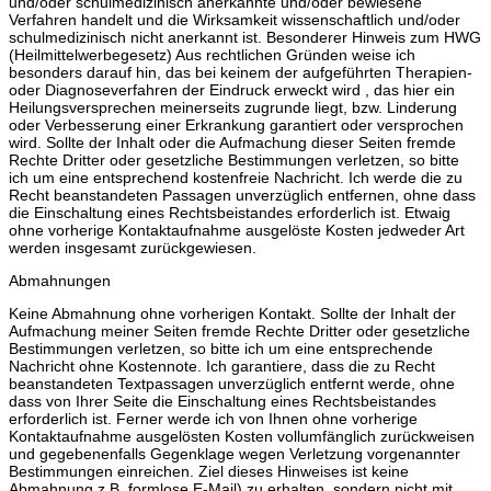
und/oder schulmedizinisch anerkannte und/oder bewiesene
Verfahren handelt und die Wirksamkeit wissenschaftlich und/oder
schulmedizinisch nicht anerkannt ist. Besonderer Hinweis zum HWG
(Heilmittelwerbegesetz) Aus rechtlichen Gründen weise ich
besonders darauf hin, das bei keinem der aufgeführten Therapien-
oder Diagnoseverfahren der Eindruck erweckt wird , das hier ein
Heilungsversprechen meinerseits zugrunde liegt, bzw. Linderung
oder Verbesserung einer Erkrankung garantiert oder versprochen
wird. Sollte der Inhalt oder die Aufmachung dieser Seiten fremde
Rechte Dritter oder gesetzliche Bestimmungen verletzen, so bitte
ich um eine entsprechend kostenfreie Nachricht. Ich werde die zu
Recht beanstandeten Passagen unverzüglich entfernen, ohne dass
die Einschaltung eines Rechtsbeistandes erforderlich ist. Etwaig
ohne vorherige Kontaktaufnahme ausgelöste Kosten jedweder Art
werden insgesamt zurückgewiesen.
Abmahnungen
Keine Abmahnung ohne vorherigen Kontakt. Sollte der Inhalt der
Aufmachung meiner Seiten fremde Rechte Dritter oder gesetzliche
Bestimmungen verletzen, so bitte ich um eine entsprechende
Nachricht ohne Kostennote. Ich garantiere, dass die zu Recht
beanstandeten Textpassagen unverzüglich entfernt werde, ohne
dass von Ihrer Seite die Einschaltung eines Rechtsbeistandes
erforderlich ist. Ferner werde ich von Ihnen ohne vorherige
Kontaktaufnahme ausgelösten Kosten vollumfänglich zurückweisen
und gegebenenfalls Gegenklage wegen Verletzung vorgenannter
Bestimmungen einreichen. Ziel dieses Hinweises ist keine
Abmahnung z.B. formlose E-Mail) zu erhalten, sondern nicht mit