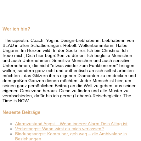
Wer ich bin?
Therapeutin. Coach. Yogini. Design-Liebhaberin. Liebhaberin von
BLAU in allen Schattierungen. Rebell. Weltenbummlerin. Halbe
Ungarin. Im Herzen wild. In der Seele frei. Ich bin Christine. Ich
freue mich, Dich hier begrüßen zu dürfen. Ich begleite Menschen
und auch Unternehmen. Sensitive Menschen und auch sensitive
Unternehmen, die nicht "etwas wieder zum Funktionieren" bringen
wollen, sondern ganz echt und authentisch an sich selbst arbeiten
möchten - das Glitzern ihres eigenen Diamanten zu entdecken und
dem großen Ganzen dienen möchten. Jeder Mensch ist hier, um
seinen ganz persönlichen Beitrag an die Welt zu geben, aus seiner
eigenen Geniezone heraus. Diese zu finden und alte Muster zu
verabschieden, dafür bin ich gerne (Lebens)-Reisebegleiter. The
Time is NOW.
Neueste Beiträge
Alarmzustand Angst – Wenn innerer Alarm Dein Alltag ist
Verlustangst: Wann wirst du mich verlassen?
Bindungsangst: Komm her, geh weg – die Ambivalenz in
Beziehungen